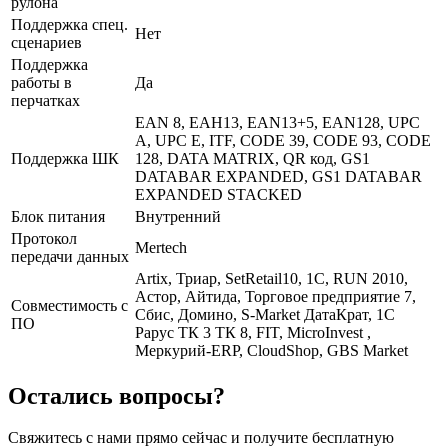
рулона
Поддержка спец.
Нет
сценариев
Поддержка
работы в
Да
перчатках
EAN 8, EAH13, EAN13+5, EAN128, UPC
A, UPC E, ITF, CODE 39, CODE 93, CODE
Поддержка ШК
128, DATA MATRIX, QR код, GS1
DATABAR EXPANDED, GS1 DATABAR
EXPANDED STACKED
Блок питания
Внутренний
Протокол
Mertech
передачи данных
Artix, Триар, SetRetail10, 1С, RUN 2010,
Астор, Айтида, Торговое предприятие 7,
Совместимость с
Сбис, Домино, S-Market ДатаКрат, 1C
ПО
Рарус ТК 3 ТК 8, FIT, MicroInvest ,
Меркурий-ERP, CloudShop, GBS Market
Остались вопросы?
Свяжитесь с нами прямо сейчас и получите бесплатную