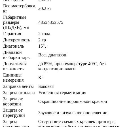
Вес мастербокса,
20.2 кг
кг
Габаритные
размеры
485х435х575
(ШхДхВ), мм
Гарантия
2 года
Дискретность
2 гр
Диагональ
15",
Диапазон
Весь диапазон
выборки тары
Допустимая
до 85%, при температуре 40ºС, без
влажность
конденсации влаги
Единицы
Кг
измерения
Заправка ленты
Боковая
Защита от влаги
Усиленная герметизация
Защита от
Окрашивание порошковой краской
коррозии
Защита от
Звуковое и визуальное оповещение
перегрузки
Защита
Отсутствие съемных крышек принтера,
печатающего
которые могут быть потеряны в процессе