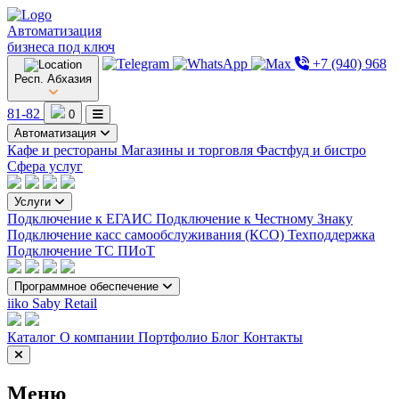
Автоматизация
бизнеса под ключ
+7 (940) 968
Респ. Абхазия
81-82
0
Автоматизация
Кафе и рестораны
Магазины и торговля
Фастфуд и бистро
Сфера услуг
Услуги
Подключение к ЕГАИС
Подключение к Честному Знаку
Подключение касс самообслуживания (КСО)
Техподдержка
Подключение ТС ПИоТ
Программное обеспечение
iiko
Saby Retail
Каталог
О компании
Портфолио
Блог
Контакты
Меню