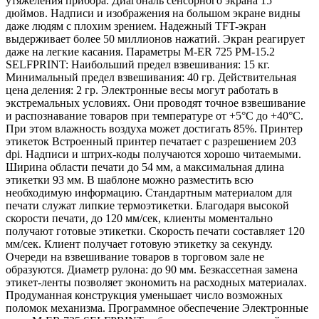
утяжеления прибора. Диагональ сенсорного экрана 15
дюймов. Надписи и изображения на большом экране видны
даже людям с плохим зрением. Надежный TFT-экран
выдерживает более 50 миллионов нажатий. Экран реагирует
даже на легкие касания. Параметры M-ER 725 PM-15.2
SELFPRINT: Наибольший предел взвешивания: 15 кг.
Минимальный предел взвешивания: 40 гр. Действительная
цена деления: 2 гр. Электронные весы могут работать в
экстремальных условиях. Они проводят точное взвешивание
и распознавание товаров при температуре от +5°С до +40°С.
При этом влажность воздуха может достигать 85%. Принтер
этикеток Встроенный принтер печатает с разрешением 203
dpi. Надписи и штрих-коды получаются хорошо читаемыми.
Ширина области печати до 54 мм, а максимальная длина
этикетки 93 мм. В шаблоне можно разместить всю
необходимую информацию. Стандартным материалом для
печати служат липкие термоэтикетки. Благодаря высокой
скорости печати, до 120 мм/сек, клиенты моментально
получают готовые этикетки. Скорость печати составляет 120
мм/сек. Клиент получает готовую этикетку за секунду.
Очереди на взвешивание товаров в торговом зале не
образуются. Диаметр рулона: до 90 мм. Безкассетная замена
этикет-ленты позволяет экономить на расходных материалах.
Продуманная конструкция уменьшает число возможных
поломок механизма. Программное обеспечение Электронные