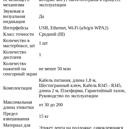
механизма
эксплуатации
Звуковая и
визуальная
Да
индикация
Интерфейсы
USB, Ethernet, Wi-Fi (a/b/g/n WPA2)
Класс точности
Средний (III)
Количество в
1 шт
мастербоксе, шт
Количество
1
дисплеев
Количество
нажатий на
не менее 50 млн
сенсорный экран
Кабель питания, длина 1,8 м,
Шестигранный ключ, Кабель RJ45 - RJ45,
Комплектация
длина 2 м, Платформа, Гарантийный талон,
Руководство по эксплуатации
Максимальная
от 30 до 200
длина этикетки
Предел
15 кг
взвешивания
Материал для
Этикет лента на подложке, самоклеящаяся