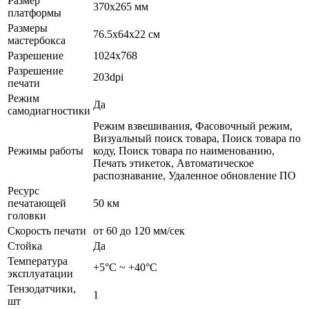
Размер
370х265 мм
платформы
Размеры
76.5х64х22 см
мастербокса
Разрешение
1024х768
Разрешение
203dpi
печати
Режим
Да
самодиагностики
Режим взвешивания, Фасовочный режим,
Визуальный поиск товара, Поиск товара по
Режимы работы
коду, Поиск товара по наименованию,
Печать этикеток, Автоматическое
распознавание, Удаленное обновление ПО
Ресурс
печатающей
50 км
головки
Скорость печати
от 60 до 120 мм/сек
Стойка
Да
Температура
+5°С ~ +40°С
эксплуатации
Тензодатчики,
1
шт