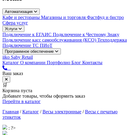
Автоматизация
Кафе и рестораны
Магазины и торговля
Фастфуд и бистро
Сфера услуг
Услуги
Подключение к ЕГАИС
Подключение к Честному Знаку
Подключение касс самообслуживания (КСО)
Техподдержка
Подключение ТС ПИоТ
Программное обеспечение
iiko
Saby Retail
Каталог
О компании
Портфолио
Блог
Контакты
Ваш заказ
🛒
Корзина пуста
Добавьте товары, чтобы оформить заказ
Перейти в каталог
Главная
/
Каталог
/
Весы электронные
/
Весы с печатью
этикеток
: ?>