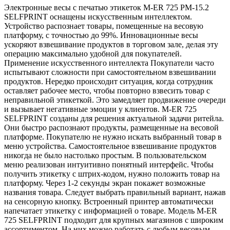
Электронные весы с печатью этикеток M-ER 725 PM-15.2
SELFPRINT оснащены искусственным интеллектом.
Устройство распознает товары, помещенные на весовую
платформу, с точностью до 99%. Инновационные весы
ускоряют взвешивание продуктов в торговом зале, делая эту
операцию максимально удобной для покупателей.
Применение искусственного интеллекта Покупатели часто
испытывают сложности при самостоятельном взвешивании
продуктов. Нередко происходит ситуация, когда сотрудник
оставляет рабочее место, чтобы повторно взвесить товар с
неправильной этикеткой. Это замедляет продвижение очереди
и вызывает негативные эмоции у клиентов. M-ER 725
SELFPRINT созданы для решения актуальной задачи ритейла.
Они быстро распознают продукты, размещенные на весовой
платформе. Покупателю не нужно искать выбранный товар в
меню устройства. Самостоятельное взвешивание продуктов
никогда не было настолько простым. В пользовательском
меню реализован интуитивно понятный интерфейс. Чтобы
получить этикетку с штрих-кодом, нужно положить товар на
платформу. Через 1-2 секунды экран покажет возможные
названия товара. Следует выбрать правильный вариант, нажав
на сенсорную кнопку. Встроенный принтер автоматически
напечатает этикетку с информацией о товаре. Модель M-ER
725 SELFPRINT подходит для крупных магазинов с широким
ассортиментом. На них можно работать с любым весовым