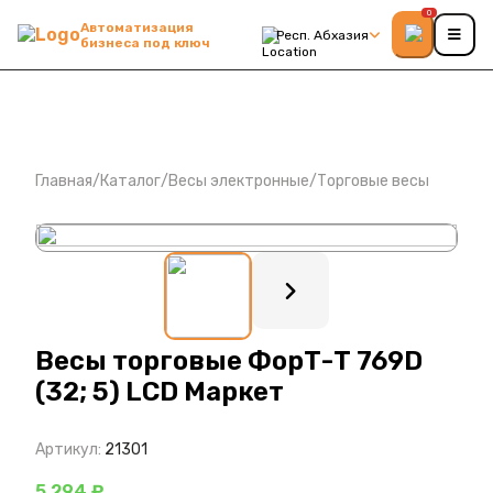
0
Автоматизация
Респ. Абхазия
бизнеса под ключ
Главная
/
Каталог
/
Весы электронные
/
Торговые весы
: ?>
Весы торговые ФорТ-Т 769D
(32; 5) LCD Маркет
Артикул:
21301
5 294 ₽