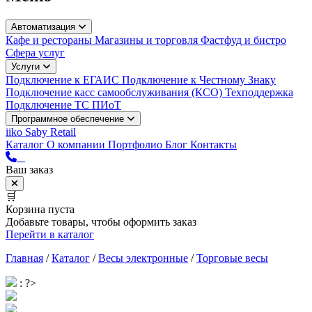
Автоматизация
Кафе и рестораны
Магазины и торговля
Фастфуд и бистро
Сфера услуг
Услуги
Подключение к ЕГАИС
Подключение к Честному Знаку
Подключение касс самообслуживания (КСО)
Техподдержка
Подключение ТС ПИоТ
Программное обеспечение
iiko
Saby Retail
Каталог
О компании
Портфолио
Блог
Контакты
Ваш заказ
🛒
Корзина пуста
Добавьте товары, чтобы оформить заказ
Перейти в каталог
Главная
/
Каталог
/
Весы электронные
/
Торговые весы
: ?>