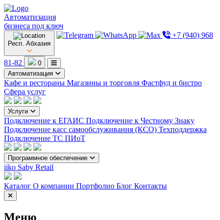
Автоматизация
бизнеса под ключ
+7 (940) 968
Респ. Абхазия
81-82
0
Автоматизация
Кафе и рестораны
Магазины и торговля
Фастфуд и бистро
Сфера услуг
Услуги
Подключение к ЕГАИС
Подключение к Честному Знаку
Подключение касс самообслуживания (КСО)
Техподдержка
Подключение ТС ПИоТ
Программное обеспечение
iiko
Saby Retail
Каталог
О компании
Портфолио
Блог
Контакты
Меню