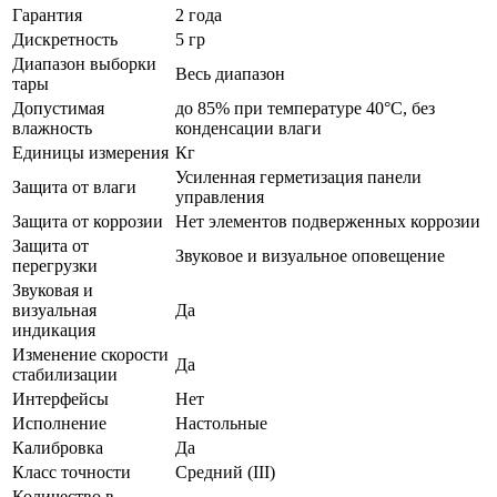
Гарантия
2 года
Дискретность
5 гр
Диапазон выборки
Весь диапазон
тары
Допустимая
до 85% при температуре 40°С, без
влажность
конденсации влаги
Единицы измерения
Кг
Усиленная герметизация панели
Защита от влаги
управления
Защита от коррозии
Нет элементов подверженных коррозии
Защита от
Звуковое и визуальное оповещение
перегрузки
Звуковая и
визуальная
Да
индикация
Изменение скорости
Да
стабилизации
Интерфейсы
Нет
Исполнение
Настольные
Калибровка
Да
Класс точности
Средний (III)
Количество в