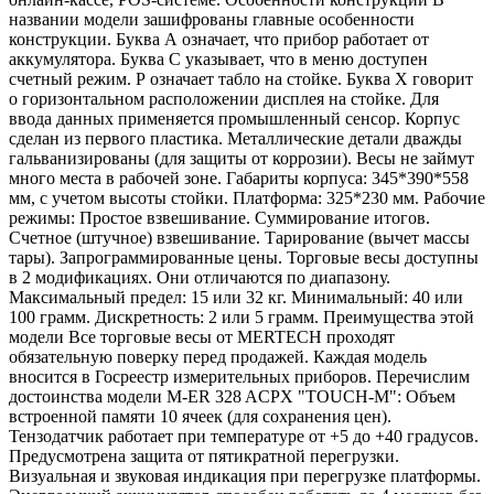
названии модели зашифрованы главные особенности
конструкции. Буква А означает, что прибор работает от
аккумулятора. Буква C указывает, что в меню доступен
счетный режим. Р означает табло на стойке. Буква Х говорит
о горизонтальном расположении дисплея на стойке. Для
ввода данных применяется промышленный сенсор. Корпус
сделан из первого пластика. Металлические детали дважды
гальванизированы (для защиты от коррозии). Весы не займут
много места в рабочей зоне. Габариты корпуса: 345*390*558
мм, с учетом высоты стойки. Платформа: 325*230 мм. Рабочие
режимы: Простое взвешивание. Суммирование итогов.
Счетное (штучное) взвешивание. Тарирование (вычет массы
тары). Запрограммированные цены. Торговые весы доступны
в 2 модификациях. Они отличаются по диапазону.
Максимальный предел: 15 или 32 кг. Минимальный: 40 или
100 грамм. Дискретность: 2 или 5 грамм. Преимущества этой
модели Все торговые весы от MERTEСH проходят
обязательную поверку перед продажей. Каждая модель
вносится в Госреестр измерительных приборов. Перечислим
достоинства модели M-ER 328 ACPX "TOUCH-M": Объем
встроенной памяти 10 ячеек (для сохранения цен).
Тензодатчик работает при температуре от +5 до +40 градусов.
Предусмотрена защита от пятикратной перегрузки.
Визуальная и звуковая индикация при перегрузке платформы.