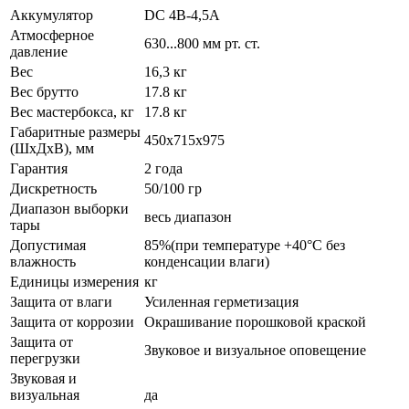
Аккумулятор
DC 4В-4,5А
Атмосферное
630...800 мм рт. ст.
давление
Вес
16,3 кг
Вес брутто
17.8 кг
Вес мастербокса, кг
17.8 кг
Габаритные размеры
450х715х975
(ШхДхВ), мм
Гарантия
2 года
Дискретность
50/100 гр
Диапазон выборки
весь диапазон
тары
Допустимая
85%(при температуре +40°С без
влажность
конденсации влаги)
Единицы измерения
кг
Защита от влаги
Усиленная герметизация
Защита от коррозии
Окрашивание порошковой краской
Защита от
Звуковое и визуальное оповещение
перегрузки
Звуковая и
визуальная
да