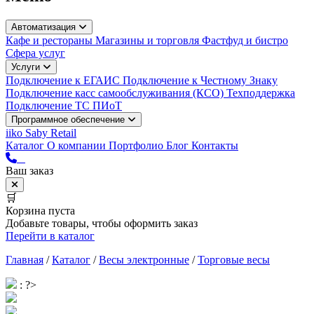
Автоматизация
Кафе и рестораны
Магазины и торговля
Фастфуд и бистро
Сфера услуг
Услуги
Подключение к ЕГАИС
Подключение к Честному Знаку
Подключение касс самообслуживания (КСО)
Техподдержка
Подключение ТС ПИоТ
Программное обеспечение
iiko
Saby Retail
Каталог
О компании
Портфолио
Блог
Контакты
Ваш заказ
🛒
Корзина пуста
Добавьте товары, чтобы оформить заказ
Перейти в каталог
Главная
/
Каталог
/
Весы электронные
/
Торговые весы
: ?>