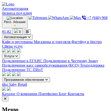
Автоматизация
бизнеса под ключ
+7 (940) 968
Респ. Абхазия
81-82
0
Автоматизация
Кафе и рестораны
Магазины и торговля
Фастфуд и бистро
Сфера услуг
Услуги
Подключение к ЕГАИС
Подключение к Честному Знаку
Подключение касс самообслуживания (КСО)
Техподдержка
Подключение ТС ПИоТ
Программное обеспечение
iiko
Saby Retail
Каталог
О компании
Портфолио
Блог
Контакты
Меню