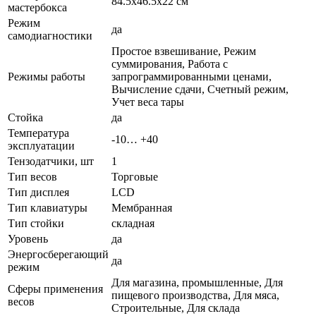
84.5х46.5х22 см
мастербокса
Режим
да
самодиагностики
Простое взвешивание, Режим
суммирования, Работа с
Режимы работы
запрограммированными ценами,
Вычисление сдачи, Счетный режим,
Учет веса тары
Стойка
да
Температура
-10… +40
эксплуатации
Тензодатчики, шт
1
Тип весов
Торговые
Тип дисплея
LCD
Тип клавиатуры
Мембранная
Тип стойки
складная
Уровень
да
Энергосберегающий
да
режим
Для магазина, промышленные, Для
Сферы применения
пищевого производства, Для мяса,
весов
Строительные, Для склада