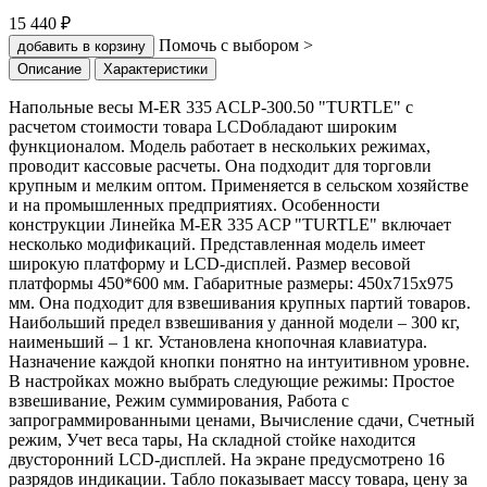
15 440 ₽
Помочь с выбором >
добавить в корзину
Описание
Характеристики
Напольные весы M-ER 335 ACLP-300.50 "TURTLE" с
расчетом стоимости товара LCDобладают широким
функционалом. Модель работает в нескольких режимах,
проводит кассовые расчеты. Она подходит для торговли
крупным и мелким оптом. Применяется в сельском хозяйстве
и на промышленных предприятиях. Особенности
конструкции Линейка M-ER 335 ACP "TURTLE" включает
несколько модификаций. Представленная модель имеет
широкую платформу и LCD-дисплей. Размер весовой
платформы 450*600 мм. Габаритные размеры: 450х715х975
мм. Она подходит для взвешивания крупных партий товаров.
Наибольший предел взвешивания у данной модели – 300 кг,
наименьший – 1 кг. Установлена кнопочная клавиатура.
Назначение каждой кнопки понятно на интуитивном уровне.
В настройках можно выбрать следующие режимы: Простое
взвешивание, Режим суммирования, Работа с
запрограммированными ценами, Вычисление сдачи, Счетный
режим, Учет веса тары, На складной стойке находится
двусторонний LСD-дисплей. На экране предусмотрено 16
разрядов индикации. Табло показывает массу товара, цену за