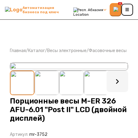
0
Автоматизация
Респ. Абхазия
бизнеса под ключ
Главная
/
Каталог
/
Весы электронные
/
Фасовочные весы
: ?>
Порционные весы M-ER 326
AFU-6.01 "Post II" LCD (двойной
дисплей)
Артикул:
mr-3752