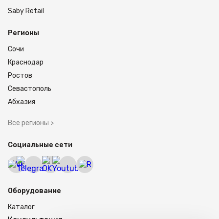
работа от сети и от аккумулятора 4В-4,5А,
Saby Retail
звуковое и визуальное оповещение при
перегрузке,
Регионы
гарантия 2 года.
Сочи
Краснодар
Корпус и платформа выполнены из пластика,
для защиты от влаги и пыли предусмотрена
Ростов
пылепленка, а элементы конструкции имеют
Севастополь
защиту от коррозии за счет гальванизации.
Весы рассчитаны на эксплуатацию при
Абхазия
температуре от -10 до +40 °C и влажности до
80% при 40 °C без конденсации. Это делает
Все регионы >
модель удобной для стабильной работы в
торговых и производственных помещениях.
Социальные сети
Оформить заказ
Купить M-ER 326 AFU-6.01 "Post II" LCD (двойной
дисплей) можно как решение для фасовки,
Оборудование
порционного взвешивания, учета однотипных
товаров и точного контроля массы. Модель
Каталог
подойдет компаниям, которым нужны