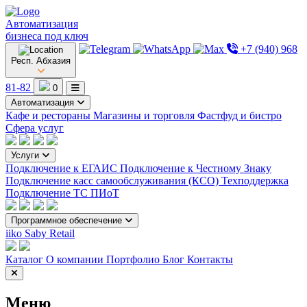
Автоматизация
бизнеса под ключ
+7 (940) 968
Респ. Абхазия
81-82
0
Автоматизация
Кафе и рестораны
Магазины и торговля
Фастфуд и бистро
Сфера услуг
Услуги
Подключение к ЕГАИС
Подключение к Честному Знаку
Подключение касс самообслуживания (КСО)
Техподдержка
Подключение ТС ПИоТ
Программное обеспечение
iiko
Saby Retail
Каталог
О компании
Портфолио
Блог
Контакты
Меню