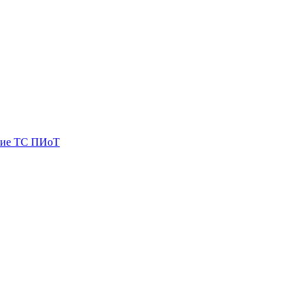
ие ТС ПИоТ