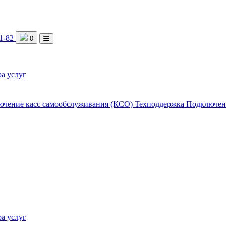
1-82
0
а услуг
ючение касс самообслуживания (КСО)
Техподдержка
Подключен
а услуг