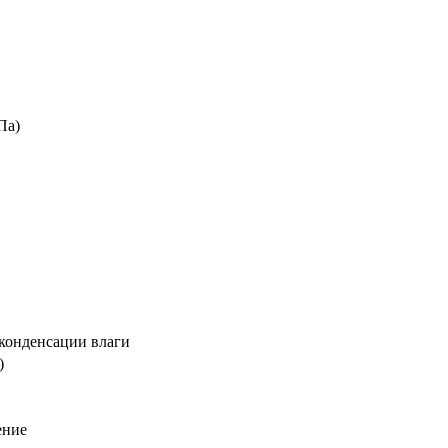
кПа)
 конденсации влаги
)
ение