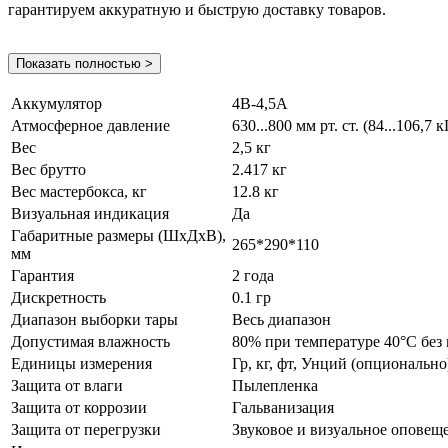
гарантируем аккуратную и быструю доставку товаров.
Показать полностью >
Аккумулятор
4В-4,5А
Атмосферное давление
630...800 мм рт. ст. (84...106,7 
Вес
2,5 кг
Вес брутто
2.417 кг
Вес мастербокса, кг
12.8 кг
Визуальная индикация
Да
Габаритные размеры (ШхДхВ),
265*290*110
мм
Гарантия
2 года
Дискретность
0.1 гр
Диапазон выборки тары
Весь диапазон
Допустимая влажность
80% при температуре 40°С без
Единицы измерения
Гр, кг, фт, Унций (опционально
Защита от влаги
Пылепленка
Защита от коррозии
Гальванизация
Защита от перегрузки
Звуковое и визуальное оповещ