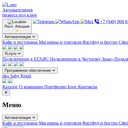
Автоматизация
бизнеса под ключ
+7 (940) 968 8
Респ. Абхазия
Автоматизация
Кафе и рестораны
Магазины и торговля
Фастфуд и бистро
Сфер
Услуги
Подключение к ЕГАИС
Подключение к Честному Знаку
Подкл
Программное обеспечение
iiko
Saby Retail
Каталог
О компании
Портфолио
Блог
Контакты
Меню
Автоматизация
Кафе и рестораны
Магазины и торговля
Фастфуд и бистро
Сфер