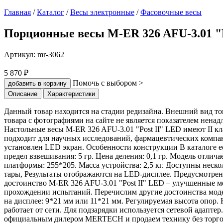
Главная
/
Каталог
/
Весы электронные
/
Фасовочные весы
Порционные весы M-ER 326 AFU-3.01 "P
Артикул:
mr-3062
5 870 ₽
Помочь с выбором >
добавить в корзину
Описание
Характеристики
Данный товар находится на стадии редизайна. Внешний вид тов
товара с фотографиями на сайте не является показателем ненад
Настольные весы M-ER 326 AFU-3.01 "Post II" LED имеют II кл
подходит для научных исследований, фармацевтических компан
установлен LED экран. Особенности конструкции В каталоге 
предел взвешивания: 5 гр. Цена деления: 0,1 гр. Модель отлич
платформы: 255*205. Масса устройства: 2,5 кг. Доступны нес
тары, Результаты отображаются на LED-дисплее. Предусмотрен
достоинство M-ER 326 AFU-3.01 "Post II" LED – улучшенные м
прохождении испытаний. Перечислим другие достоинства мод
на дисплее: 9*21 мм или 11*21 мм. Регулируемая высота опор.
работает от сети. Для подзарядки используется сетевой адапте
официальным дилером MERTECH и продаем технику без торгово