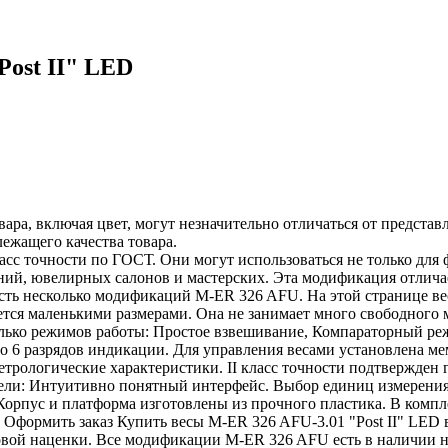
ost II" LED
ара, включая цвет, могут незначительно отличаться от предста
лежащего качества товара.
асс точности по ГОСТ. Они могут использоваться не только для ф
ий, ювелирных салонов и мастерских. Эта модификация отличае
есть несколько модификаций M-ER 326 AFU. На этой странице 
ается маленькими размерами. Она не занимает много свободного м
колько режимов работы: Простое взвешивание, Компараторный ре
о 6 разрядов индикации. Для управления весами установлена м
етрологические характеристики. II класс точности подтвержден 
ели: Интуитивно понятный интерфейс. Выбор единиц измерения
 Корпус и платформа изготовлены из прочного пластика. В комп
р. Оформить заказ Купить весы M-ER 326 AFU-3.01 "Post II" LED
й наценки. Все модификации M-ER 326 AFU есть в наличии на 