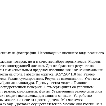
вленных на фотографии. Несовпадение внешнего вида реального
асовки товаров, но и в качестве лабораторных весов. Модель
тся конструкцией дисплея. Для отображения результатов
весы с максимальным пределом взвешивания 3 кг. Минимальный
еста на столе. Габариты корпуса: 265*290*110 мм. Размер
жим, Режим суммирования, Результат взвешивания, Учет веса
ембранная клавиатура. Преимущества модели Главное
государственной поверкой. Есть сертификат об успешном
: граммы, килограммы, фунты. Увеличенный размер символов
лект входит пылепленка для защиты от пыли. Устройство
 вы можете по цене от производителя. Мы являемся
складе. Доставка осуществляется по Москве или России. Мы