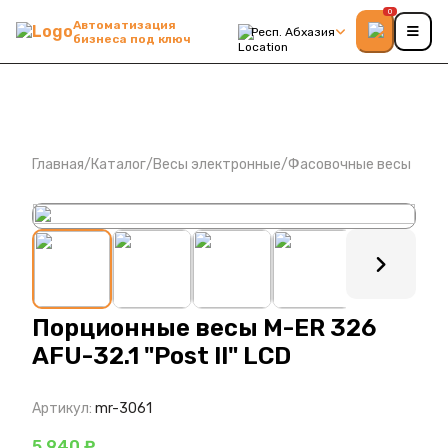
0
Автоматизация
Респ. Абхазия
бизнеса под ключ
Главная
/
Каталог
/
Весы электронные
/
Фасовочные весы
: ?>
Порционные весы M-ER 326
AFU-32.1 "Post II" LCD
Артикул:
mr-3061
5 940 ₽