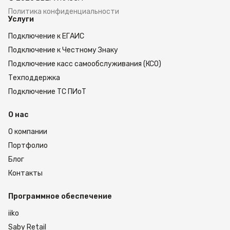
которые установлены производителем.
Доставляем заказы по Москве или отправляем в
Политика конфиденциальности
Услуги
другие города России. Гарантируем быструю и
бережную доставку техники. Чтобы оформить
Подключение к ЕГАИС
покупку, оставьте заявку на нашем сайте.
Подключение к Честному Знаку
Подключение касс самообслуживания (КСО)
Техподдержка
Подключение ТС ПИоТ
О нас
О компании
Портфолио
Блог
Контакты
Программное обеспечение
iiko
Saby Retail