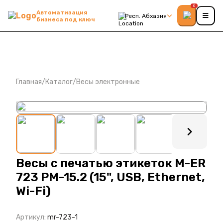
0
Автоматизация
Респ. Абхазия
бизнеса под ключ
Главная
/
Каталог
/
Весы электронные
: ?>
Весы с печатью этикеток M-ER
723 PM-15.2 (15", USB, Ethernet,
Wi-Fi)
Артикул:
mr-723-1