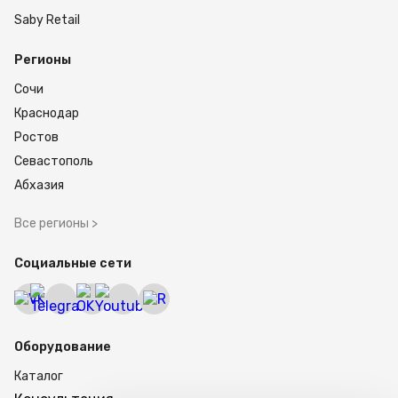
покупателя и режиме администратора.
Saby Retail
Пользовательский интерфейс разработан
специалистами MERTECH и обеспечивает
Регионы
простое и интуитивное использование. В
режиме администратора доступно легкое
Сочи
редактирование сценариев и добавление новых
Краснодар
товаров в ассортимент.
Заказать электронные весы M-ER 723 PM-15.2
Ростов
можно на официальном сайте MERTECH.
Севастополь
Оставьте заявку на сайте, чтобы стать
обладателем весов самообслуживания с
Абхазия
функцией печати этикеток и поднять ваш
бизнес на новый уровень.
Все регионы >
Социальные сети
Оборудование
Каталог