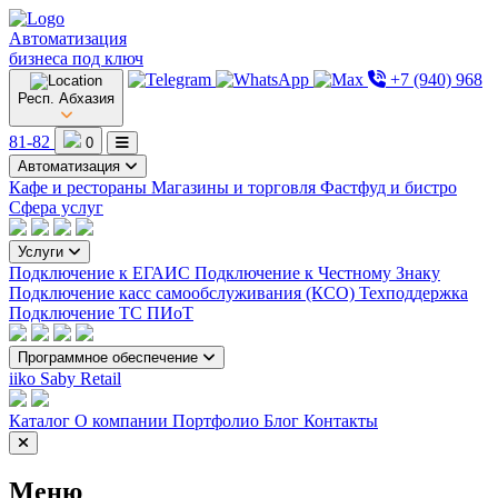
Автоматизация
бизнеса под ключ
+7 (940) 968
Респ. Абхазия
81-82
0
Автоматизация
Кафе и рестораны
Магазины и торговля
Фастфуд и бистро
Сфера услуг
Услуги
Подключение к ЕГАИС
Подключение к Честному Знаку
Подключение касс самообслуживания (КСО)
Техподдержка
Подключение ТС ПИоТ
Программное обеспечение
iiko
Saby Retail
Каталог
О компании
Портфолио
Блог
Контакты
Меню