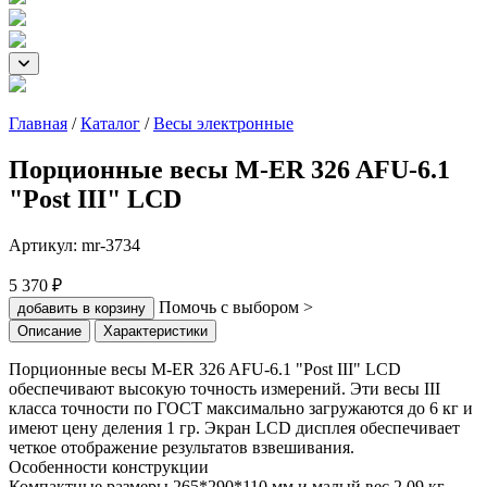
Главная
/
Каталог
/
Весы электронные
Порционные весы M-ER 326 AFU-6.1
"Post III" LСD
Артикул:
mr-3734
5 370 ₽
Помочь с выбором >
добавить в корзину
Описание
Характеристики
Порционные весы M-ER 326 AFU-6.1 "Post III" LCD
обеспечивают высокую точность измерений. Эти весы III
класса точности по ГОСТ максимально загружаются до 6 кг и
имеют цену деления 1 гр. Экран LCD дисплея обеспечивает
четкое отображение результатов взвешивания.
Особенности конструкции
Компактные размеры 265*290*110 мм и малый вес 2,09 кг