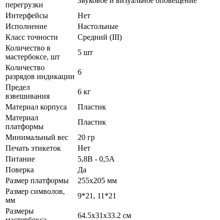
Звуковое и визуальное оповещение
перегрузки
Интерфейсы
Нет
Исполнение
Настольные
Класс точности
Средний (III)
Количество в
5 шт
мастербоксе, шт
Количество
6
разрядов индикации
Предел
6 кг
взвешивания
Материал корпуса
Пластик
Материал
Пластик
платформы
Минимальный вес
20 гр
Печать этикеток
Нет
Питание
5,8В - 0,5А
Поверка
Да
Размер платформы
255х205 мм
Размер символов,
9*21, 11*21
мм
Размеры
64.5х31х33.2 см
мастербокса