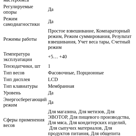
Регулируемые
Да
опоры
Режим
Да
самодиагностики
Простое взвешивание, Компараторный
режим, Режим суммирования, Результат
Режимы работы
взвешивания, Учет веса тары, Счетный
режим
Температура
+5… +40
эксплуатации
Тензодатчики, шт
1
Тип весов
Фасовочные, Порционные
Тип дисплея
LCD
Тип клавиатуры
Мембранная
Уровень
Да
Энергосберегающий
Да
режим
Для магазина, Для метизов, Для
ЭВОТОР, Для пищевого производства,
Сферы применения
Для мяса, Для кондитерских изделий,
весов
Для сыпучих материалов, Для
продуктов питания, Для общепита