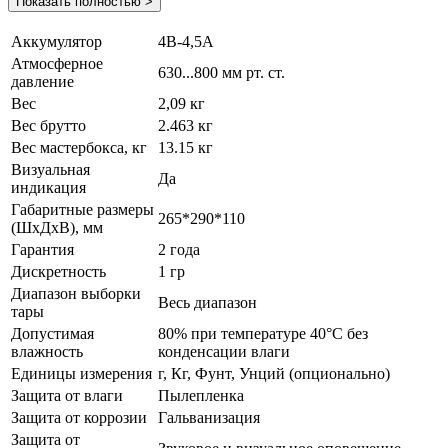
Показать полностью >
Аккумулятор
4В-4,5А
Атмосферное
630...800 мм рт. ст.
давление
Вес
2,09 кг
Вес брутто
2.463 кг
Вес мастербокса, кг
13.15 кг
Визуальная
Да
индикация
Габаритные размеры
265*290*110
(ШхДхВ), мм
Гарантия
2 года
Дискретность
1 гр
Диапазон выборки
Весь диапазон
тары
Допустимая
80% при температуре 40°С без
влажность
конденсации влаги
Единицы измерения
г, Кг, Фунт, Унций (опционально)
Защита от влаги
Пылепленка
Защита от коррозии
Гальванизация
Защита от