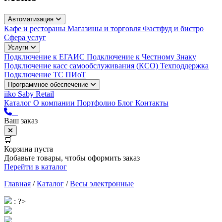
Автоматизация
Кафе и рестораны
Магазины и торговля
Фастфуд и бистро
Сфера услуг
Услуги
Подключение к ЕГАИС
Подключение к Честному Знаку
Подключение касс самообслуживания (КСО)
Техподдержка
Подключение ТС ПИоТ
Программное обеспечение
iiko
Saby Retail
Каталог
О компании
Портфолио
Блог
Контакты
Ваш заказ
🛒
Корзина пуста
Добавьте товары, чтобы оформить заказ
Перейти в каталог
Главная
/
Каталог
/
Весы электронные
: ?>