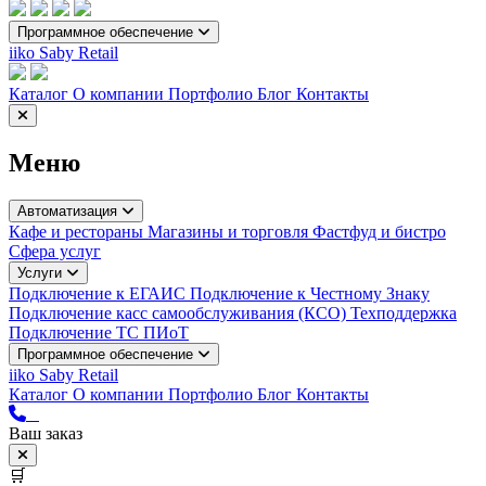
Программное обеспечение
iiko
Saby Retail
Каталог
О компании
Портфолио
Блог
Контакты
Меню
Автоматизация
Кафе и рестораны
Магазины и торговля
Фастфуд и бистро
Сфера услуг
Услуги
Подключение к ЕГАИС
Подключение к Честному Знаку
Подключение касс самообслуживания (КСО)
Техподдержка
Подключение ТС ПИоТ
Программное обеспечение
iiko
Saby Retail
Каталог
О компании
Портфолио
Блог
Контакты
Ваш заказ
🛒