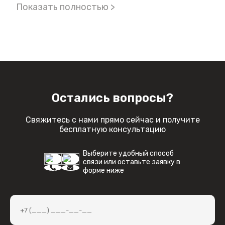
что позволяет продлить срок службы вашего
Показать полностью >
устройства и сохранить его первозданный вид.
Остались вопросы?
Свяжитесь с нами прямо сейчас и получите
бесплатную консультацию
Выберите удобный способ
связи или оставьте заявку в
форме ниже