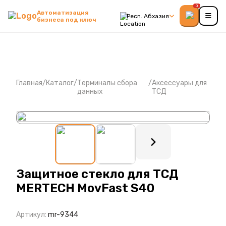
0
Автоматизация
Респ. Абхазия
бизнеса под ключ
Главная
/
Каталог
/
Терминалы сбора
/
Аксессуары для
данных
ТСД
: ?>
Защитное стекло для ТСД
MERTECH MovFast S40
Артикул:
mr-9344