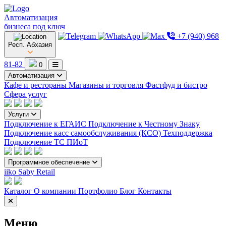
Автоматизация
бизнеса под ключ
+7 (940) 968
Респ. Абхазия
81-82
0
Автоматизация
Кафе и рестораны
Магазины и торговля
Фастфуд и бистро
Сфера услуг
Услуги
Подключение к ЕГАИС
Подключение к Честному Знаку
Подключение касс самообслуживания (КСО)
Техподдержка
Подключение ТС ПИоТ
Программное обеспечение
iiko
Saby Retail
Каталог
О компании
Портфолио
Блог
Контакты
Меню