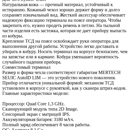
Натуральная кожа — прочный материал, устойчивый к
истиранию. Кожаный чехол хорошо держит форму и долго
сохраняет изначальный вид. Жесткий аксессуар обеспечивает
надежную фиксацию терминала на поясе оператора. Чтобы
закрепить его, нужно продеть ремень в петлю. На тыльной
части изделия есть застежка, которая не дает прибору выпасть
из кобуры.
Крепление ТСД на поясе освобождает руки оператора для
выполнения другой работы. Устройство легко доставать и
убирать в кобуру. Носить терминал на корпусе безопаснее, чем
на запястье или в кармане. Кобура уменьшает вероятность
случайного падения прибора.
Совместимый терминал
Размер и форма чехла соответствуют габаритам MERTECH
SEUIC AutoID LIM — это устройство нового поколения.
Прибор отличается уникальной формой: механизм ТСД
установлен в корпусе с рукояткой, как у сканера штрих-кодов.
Главные характеристики модели:
Процессор: Quad Core 1,3 GHz.
Сканирующий модуль типа 2D Image.
Сенсорный экран с матрицей IPS.
Аккумуляторная батарея: 3180 мАч.
Полный заряд обеспечивает 8 часов работы.
ОС: Андроид 8.1 Go.