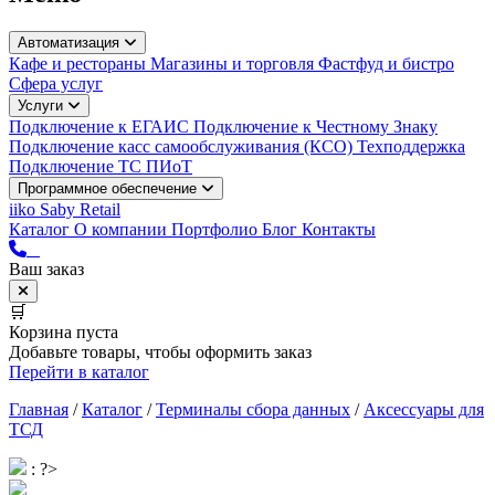
Автоматизация
Кафе и рестораны
Магазины и торговля
Фастфуд и бистро
Сфера услуг
Услуги
Подключение к ЕГАИС
Подключение к Честному Знаку
Подключение касс самообслуживания (КСО)
Техподдержка
Подключение ТС ПИоТ
Программное обеспечение
iiko
Saby Retail
Каталог
О компании
Портфолио
Блог
Контакты
Ваш заказ
🛒
Корзина пуста
Добавьте товары, чтобы оформить заказ
Перейти в каталог
Главная
/
Каталог
/
Терминалы сбора данных
/
Аксессуары для
ТСД
: ?>