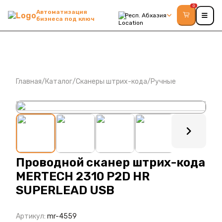
0
Автоматизация
Респ. Абхазия
бизнеса под ключ
Главная
/
Каталог
/
Сканеры штрих-кода
/
Ручные
: ?>
Проводной сканер штрих-кода
MERTECH 2310 P2D HR
SUPERLEAD USB
Артикул:
mr-4559