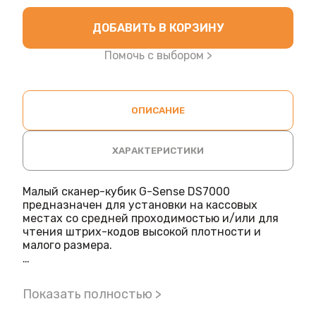
ДОБАВИТЬ В КОРЗИНУ
Помочь с выбором >
ОПИСАНИЕ
ХАРАКТЕРИСТИКИ
Малый сканер-кубик G-Sense DS7000
предназначен для установки на кассовых
местах со средней проходимостью и/или для
чтения штрих-кодов высокой плотности и
малого размера.
Сканер умеет быстро распознавать коды
маркировки от 5 mil, включая datamatrix, QR и
Показать полностью >
PDF-417.
Высокая скорость чтения обусловлена мощным