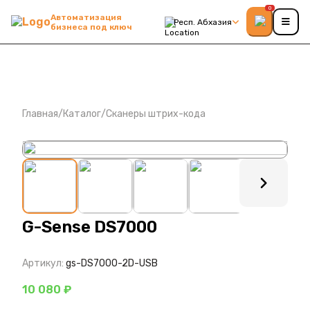
0
Автоматизация
Респ. Абхазия
бизнеса под ключ
Главная
/
Каталог
/
Сканеры штрих-кода
: ?>
G-Sense DS7000
Артикул:
gs-DS7000-2D-USB
10 080 ₽