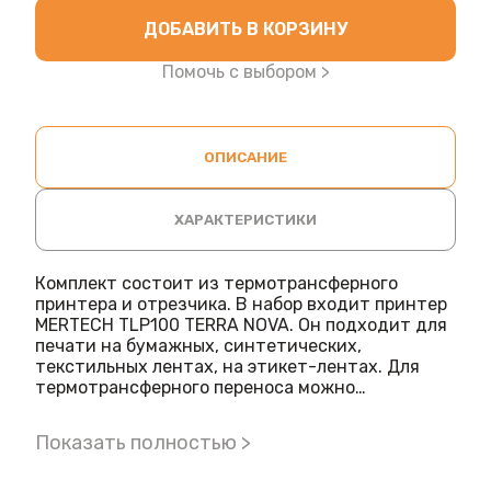
ДОБАВИТЬ В КОРЗИНУ
Помочь с выбором >
ОПИСАНИЕ
ХАРАКТЕРИСТИКИ
Комплект состоит из термотрансферного
принтера и отрезчика. В набор входит принтер
MERTECH TLP100 TERRA NOVA. Он подходит для
печати на бумажных, синтетических,
текстильных лентах, на этикет-лентах. Для
термотрансферного переноса можно
использовать риббон из воска, смолы или смеси
компонентов.
Показать полностью >
Характеристики принтера Модель TLP100
TERRA NOVA подходит для печати чеков на