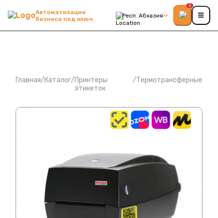
0
Автоматизация
Респ. Абхазия
бизнеса под ключ
Главная
/
Каталог
/
Принтеры
/
Термотрансферные
этикеток