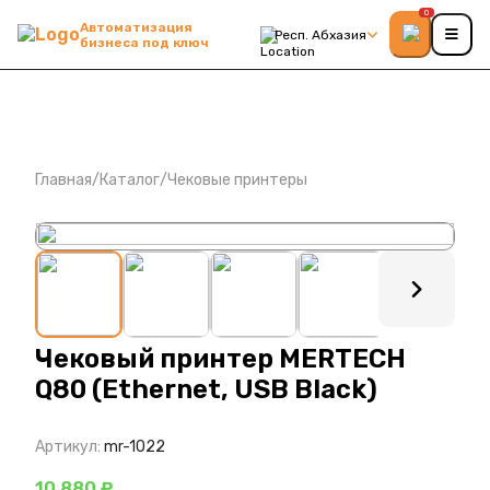
0
Автоматизация
Респ. Абхазия
бизнеса под ключ
Главная
/
Каталог
/
Чековые принтеры
: ?>
Чековый принтер MERTECH
Q80 (Ethernet, USB Black)
Артикул:
mr-1022
10 880 ₽