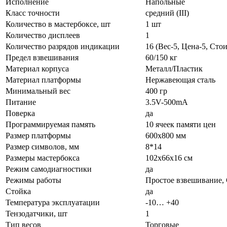
Исполнение
Напольные
Класс точности
средний (III)
Количество в мастербоксе, шт
1 шт
Количество дисплеев
1
Количество разрядов индикации
16 (Вес-5, Цена-5, Стои
Предел взвешивания
60/150 кг
Материал корпуса
Металл/Пластик
Материал платформы
Нержавеющая сталь
Минимальный вес
400 гр
Питание
3.5V-500mA
Поверка
да
Программируемая память
10 ячеек памяти цен
Размер платформы
600х800 мм
Размер символов, мм
8*14
Размеры мастербокса
102х66х16 см
Режим самодиагностики
да
Режимы работы
Простое взвешивание,
Стойка
да
Температура эксплуатации
-10… +40
Тензодатчики, шт
1
Тип весов
Торговые