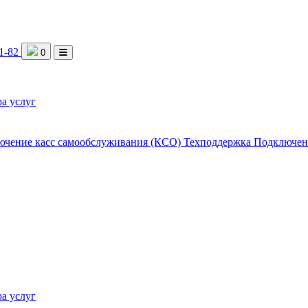
1-82
0
а услуг
ючение касс самообслуживания (КСО)
Техподдержка
Подключен
а услуг