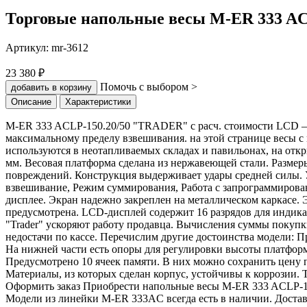
Торговые напольные весы M-ER 333 AC
Артикул:
mr-3612
23 380 ₽
Помочь с выбором >
добавить в корзину
Описание
Характеристики
M-ER 333 ACLP-150.20/50 "TRADER" с расч. стоимости LCD – э
максимальному пределу взвешивания. на этой странице весы с
используются в неотапливаемых складах и павильонах, на отк
мм. Весовая платформа сделана из нержавеющей стали. Размер
повреждений. Конструкция выдерживает удары средней силы.
взвешивание, Режим суммирования, Работа с запрограммирова
дисплее. Экран надежно закреплен на металлическом каркасе. 
предусмотрена. LСD-дисплей содержит 16 разрядов для индика
"Trader" ускоряют работу продавца. Вычисления суммы покупки
недостачи по кассе. Перечислим другие достоинства модели: П
На нижней части есть опоры для регулировки высоты платфор
Предусмотрено 10 ячеек памяти. В них можно сохранить цену п
Материалы, из которых сделан корпус, устойчивы к коррозии.
Оформить заказ Приобрести напольные весы M-ER 333 ACLP-15
Модели из линейки M-ER 333AC всегда есть в наличии. Доста