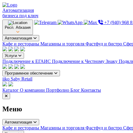
Автоматизация
бизнеса под ключ
+7 (940) 968 8
Респ. Абхазия
Автоматизация
Кафе и рестораны
Магазины и торговля
Фастфуд и бистро
Сфер
Услуги
Подключение к ЕГАИС
Подключение к Честному Знаку
Подкл
Программное обеспечение
iiko
Saby Retail
Каталог
О компании
Портфолио
Блог
Контакты
Меню
Автоматизация
Кафе и рестораны
Магазины и торговля
Фастфуд и бистро
Сфер