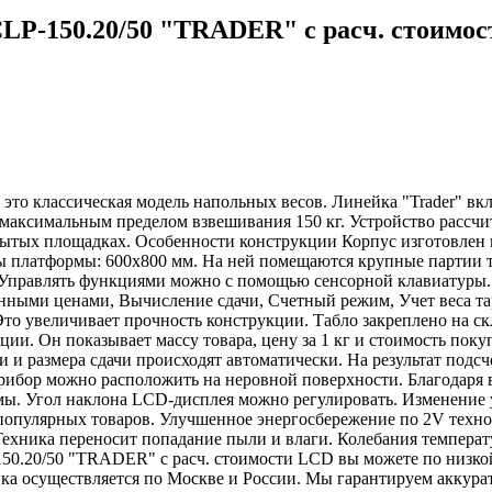
LP-150.20/50 "TRADER" с расч. стоимо
то классическая модель напольных весов. Линейка "Trader" вк
 максимальным пределом взвешивания 150 кг. Устройство рассч
рытых площадках. Особенности конструкции Корпус изготовлен и
ы платформы: 600х800 мм. На ней помещаются крупные партии т
 Управлять функциями можно с помощью сенсорной клавиатуры
нными ценами, Вычисление сдачи, Счетный режим, Учет веса та
Это увеличивает прочность конструкции. Табло закреплено на с
ции. Он показывает массу товара, цену за 1 кг и стоимость по
 и размера сдачи происходят автоматически. На результат подсч
рибор можно расположить на неровной поверхности. Благодаря в
мы. Угол наклона LCD-дисплея можно регулировать. Изменение 
опулярных товаров. Улучшенное энергосбережение по 2V техноло
 Техника переносит попадание пыли и влаги. Колебания температ
0.20/50 "TRADER" с расч. стоимости LCD вы можете по низкой
вка осуществляется по Москве и России. Мы гарантируем аккур