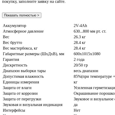
покупку, заполните заявку на сайте.
Показать полностью >
Аккумулятор
2V-4Ah
Атмосферное давление
630...800 мм рт. ст.
Вес
26.3 кг
Вес брутто
28.4 кг
Вес мастербокса, кг
28.4 кг
Габаритные размеры (ШхДхВ), мм
600х1015х1080
Гарантия
2 года
Дискретность
20/50 гр
Диапазон выборки тары
весь диапазон
Допустимая влажность
85%(при температуре +
Единицы измерения
кг
Защита от влаги
Усиленная герметизац
Защита от коррозии
Окрашивание порошко
Защита от перегрузки
Звуковое и визуальное
Звуковая и визуальная индикация
да
Интерфейсы
Нет