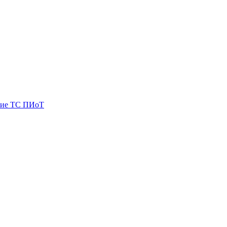
ие ТС ПИоТ