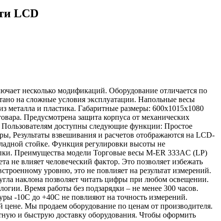
сти LCD
лючает несколько модификаций. Оборудование отличается по
итано на сложные условия эксплуатации. Напольные весы
з металла и пластика. Габаритные размеры: 600х1015х1080
овара. Предусмотрена защита корпуса от механических
. Пользователям доступны следующие функции: Простое
ры, Результаты взвешивания и расчетов отображаются на LCD-
кладной стойке. Функция регулировки высоты не
купки. Преимущества модели Торговые весы M-ER 333AC (LP)
ета не влияет человеческий фактор. Это позволяет избежать
строенному уровню, это не повлияет на результат измерений.
угла наклона позволяет читать цифры при любом освещении.
гии. Время работы без подзарядки – не менее 300 часов.
уры -10С до +40С не повлияют на точность измерений.
 цене. Мы продаем оборудование по ценам от производителя.
атную и быструю доставку оборудования. Чтобы оформить