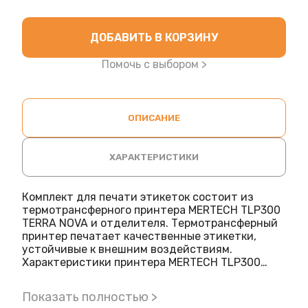
ДОБАВИТЬ В КОРЗИНУ
Помочь с выбором >
ОПИСАНИЕ
ХАРАКТЕРИСТИКИ
Комплект для печати этикеток состоит из
термотрансферного принтера MERTECH TLP300
TERRA NOVA и отделителя. Термотрансферный
принтер печатает качественные этикетки,
устойчивые к внешним воздействиям.
Характеристики принтера MERTECH TLP300
поддерживает протоколы ZPL и TSPL. Для
печати подходят риббоны, сделанные из смолы,
Показать полностью >
воска или смеси материалов. Длина риббона: до