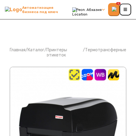
0
Автоматизация
Респ. Абхазия
бизнеса под ключ
Главная
/
Каталог
/
Принтеры
/
Термотрансферные
этикеток