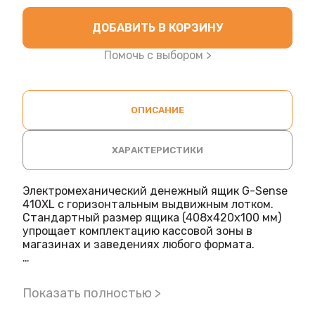
ДОБАВИТЬ В КОРЗИНУ
Помочь с выбором >
ОПИСАНИЕ
ХАРАКТЕРИСТИКИ
Электромеханический денежный ящик G-Sense
410XL с горизонтальным выдвижным лотком.
Стандартный размер ящика (408x420x100 мм)
упрощает комплектацию кассовой зоны в
магазинах и заведениях любого формата.
Ящик содержит 14 мест хранения: пять ячеек с
металлическими фиксаторами для банкнот,
Показать полностью >
восемь – для монет и один дополнительный
отсек для чеков и ценных бумаг. Отделения для