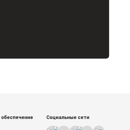
 по низкой цене, установленной
ка в любой регион России.
 поможет вам совершить оплату и
 обеспечение
Социальные сети