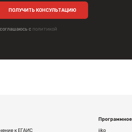
тернет-магазине MERTECH. Устройство продается
ПОЛУЧИТЬ КОНСУЛЬТАЦИЮ
оисходит со склада поставщика. Возможна отправ
ку на сайте или позвоните по телефону. Менеджер
 соглашаюсь с
политикой
Программное
чение к ЕГАИС
iiko