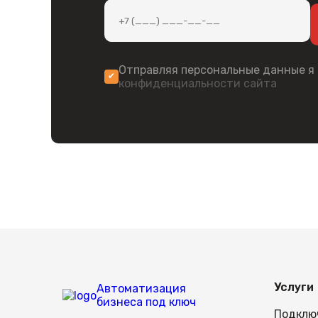
Оформить заказ
Купить сортировщик C-500 можно в ин
производителем. Доставка товаров пр
Чтобы оформить заказ, оставьте заяв
организует доставку товара.
Отправляя персональные данные я
конфиденциальности сайта
Услуги
Автоматизация
бизнеса под ключ
Подклю