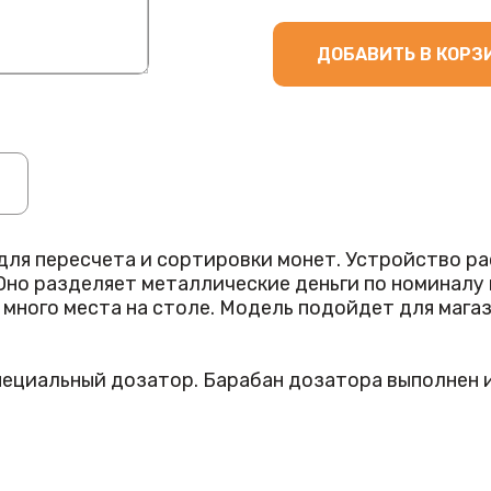
ДОБАВИТЬ В КОРЗ
я пересчета и сортировки монет. Устройство ра
 Оно разделяет металлические деньги по номиналу
ного места на столе. Модель подойдет для магазин
ециальный дозатор. Барабан дозатора выполнен и
и сортировщик работает без сбоев и поломок боле
 попадает в отдельный отсек.
чены. Результаты сортировки и подсчета отобра
дисплей. Он показывает данные: