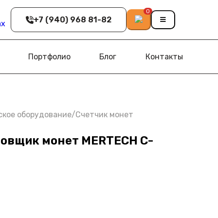
0
+7 (940) 968 81-82
Портфолио
Блог
Контакты
ское оборудование
/
Счетчик монет
ровщик монет MERTECH C-