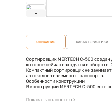
ОПИСАНИЕ
ХАРАКТЕРИСТИКИ
Сортировщик MERTECH С-500 создан дл
которые сейчас находятся в обороте.
Компактный сортировщик не занимает м
автоколонн наземного транспорта.
Особенности конструкции
В конструкции MERTECH С-500 есть сп
этому барабан меньше изнашивается, 
проходят сортировку, каждый номинал
Показать полностью >
Ошибки в определении номинала исклю
конструкции предусмотрен яркий LCD-