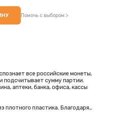
ИНУ
Помочь с выбором >
спознает все российские монеты,
 и подсчитывает сумму партии.
а, аптеки, банка, офиса, кассы
з плотного пластика. Благодаря
е долгое время. Когда монеты
жаются на электронном табло. В