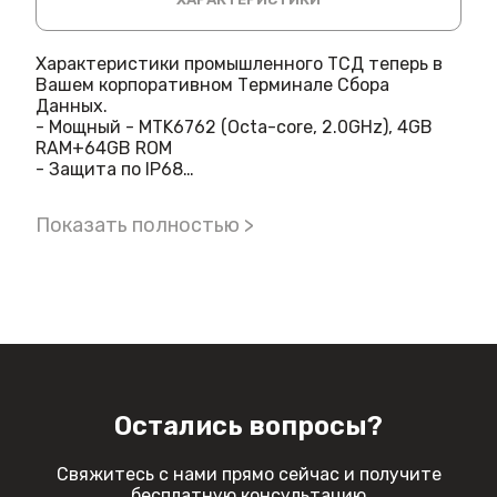
Характеристики промышленного ТСД теперь в
Вашем корпоративном Терминале Сбора
Данных.
- Мощный - MTK6762 (Octa-core, 2.0GHz), 4GB
RAM+64GB ROM
- Защита по IP68
- Батарея 5100 mAh
- Android 11
Показать полностью >
- Сканирующие модули MINDEO HE8600 у «K1» и
и ZEBRA 4770 у «K1S»
- Клавиатура - 26 физических кнопок
- Dual-SIM лоток, поддерживает 4G на обоих
сим-картах
- 2 частоты WiFi: 5 GHz: 802.11a/n/ac/ax ready,
2.4 GHz: 802.11b/g/n
- Доступные аксессуары: Зарядно-
коммуникационный кредл, Дополнительный
Остались вопросы?
аккумулятор, Пистолетная рукоять, Адаптер
питания повышенной мощности, Защитный
чехол, Защитное стекло, Ремешок на руку
Свяжитесь с нами прямо сейчас и получите
- Гарантия - 1 год
бесплатную консультацию